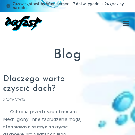
Zawsze gotowi, by Wam pomóc – 7 dni w tygodniu, 24 godziny
na dobę.
Blog
Dlaczego warto
czyścić dach?
2025-01-03
✅
Ochrona przed uszkodzeniami
Mech, glony i inne zabrudzenia mogą
stopniowo niszczyć pokrycie
dachowe
, prowadząc do jego