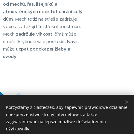
od mechů, řas, lišejníků a
atmosférických nečistot chrání celý
dům.
Mech totiž na střeše zadržuje
vodu a zatěžují tím střešní konstrukci.
Mech
zadržuje vlhkost
, čímž může
střešní krytinu trvale poškodit. Navíc
může
ucpat podokapní žlaby a
svody
.
Korzystamy z ciasteczek, aby zapewnić prawidłowe działanie
i bezpieczeństwo strony internetowej, a także
© 2021-2025 Aqfast s.r.o.
zagwarantować najlepsze możliwe doświadczenia
Ciasteczka
użytkownika.