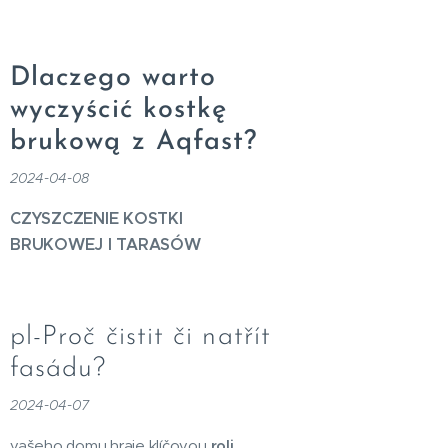
Dlaczego warto
wyczyścić kostkę
brukową z Aqfast?
2024-04-08
CZYSZCZENIE KOSTKI
BRUKOWEJ I TARASÓW
pl-Proč čistit či natřít
fasádu?
2024-04-07
vašeho domu hraje klíčovou
roli