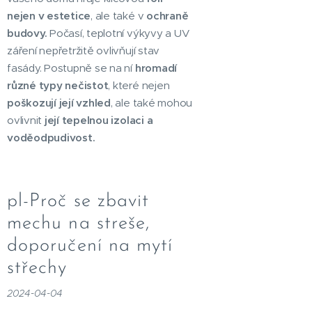
nejen v estetice
, ale také v
ochraně
budovy.
Počasí, teplotní výkyvy a UV
záření nepřetržitě ovlivňují stav
fasády. Postupně se na ní
hromadí
různé typy nečistot
, které nejen
poškozují její vzhled
, ale také mohou
ovlivnit
její tepelnou izolaci a
voděodpudivost.
pl-Proč se zbavit
mechu na streše,
doporučení na mytí
střechy
2024-04-04