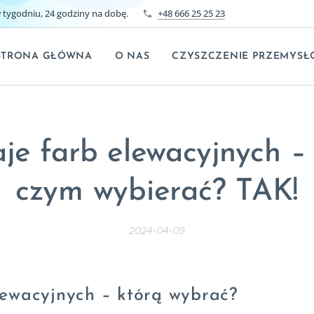
tygodniu, 24 godziny na dobę.
+48 666 25 25 23
STRONA GŁÓWNA
O NAS
CZYSZCZENIE PRZEMYSŁ
je farb elewacyjnych – 
czym wybierać? TAK!
2024-04-09
lewacyjnych – którą wybrać?