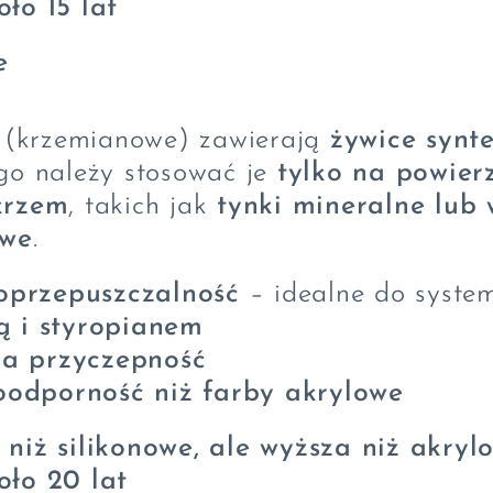
oło 15 lat
e
e (krzemianowe) zawierają
żywice synte
ego należy stosować je
tylko na powier
krzem
, takich jak
tynki mineralne lub 
owe
.
przepuszczalność
– idealne do system
ą i styropianem
a przyczepność
odporność niż farby akrylowe
 niż silikonowe, ale wyższa niż akryl
oło 20 lat