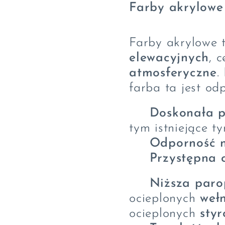
Farby akrylowe
Farby akrylowe 
elewacyjnych
, 
atmosferyczne
.
farba ta jest o
✔
Doskonała p
tym istniejące ty
✔
Odporność 
✔
Przystępna 
❌
Niższa paro
ocieplonych
weł
ocieplonych
sty