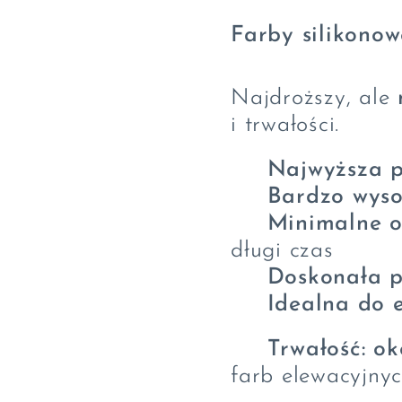
Farby silikonow
Najdroższy, ale
i trwałości.
✔
Najwyższa p
✔
Bardzo wyso
✔
Minimalne o
długi czas
✔
Doskonała p
✔
Idealna do 
⏳
Trwałość: ok
farb elewacyjnyc