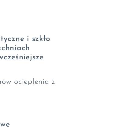
tyczne i szkło
zchniach
wcześniejsze
ów ocieplenia z
owe