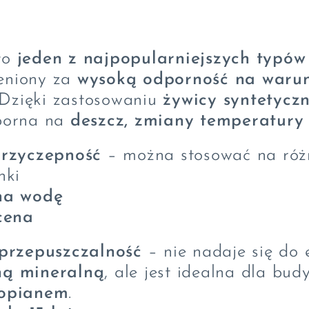
to
jeden z najpopularniejszych typów
ceniony za
wysoką odporność na waru
 Dzięki zastosowaniu
żywicy syntetyczn
dporna na
deszcz, zmiany temperatury
rzyczepność
– można stosować na róż
nki
na wodę
cena
przepuszczalność
– nie nadaje się do 
ną mineralną
, ale jest idealna dla bu
ropianem
.