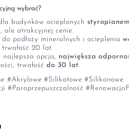
cyjną wybrać?
dla budynków ocieplonych
styropiane
), ale atrakcyjnej cenie.
 do podłoży mineralnych i ocieplenia
w
 trwałość 20 lat.
 najlepsza opcja,
największa odporno
ości, trwałość
do 30 lat
.
e #Akrylowe #Silikatowe #Silikonowe
ji #Paroprzepuszczalność #Renowacja