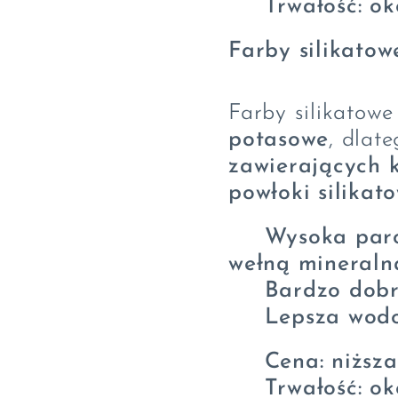
⏳
Trwałość: ok
Farby silikatow
Farby silikatow
potasowe
, dlat
zawierających 
powłoki silikat
✔
Wysoka paro
wełną mineraln
✔
Bardzo dobr
✔
Lepsza wodo
💰
Cena: niższa
⏳
Trwałość: ok