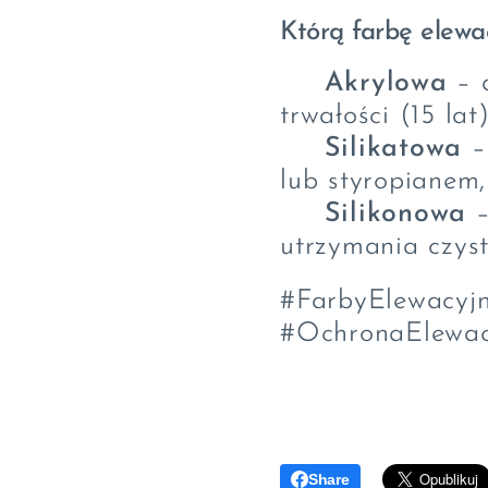
Którą farbę elewa
🔹
Akrylowa
– 
trwałości (15 lat
🔹
Silikatowa
–
lub styropianem,
🔹
Silikonowa
–
utrzymania czyst
#FarbyElewacyjn
#OchronaElewac
Share