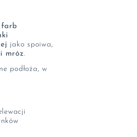
 farb
nki
ej
jako spoiwa,
 i mróz
.
ne podłoża, w
elewacji
dynków