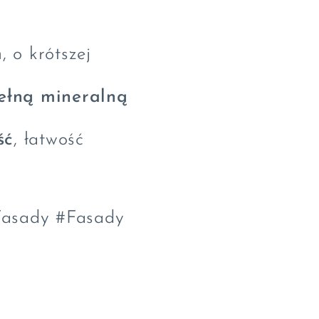
m
, o krótszej
ełną mineralną
ść
, łatwość
Fasady #Fasady