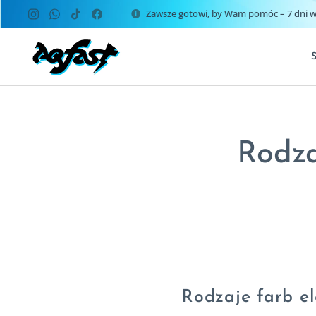
Zawsze gotowi, by Wam pomóc – 7 dni w 
Rodza
Rodzaje farb e