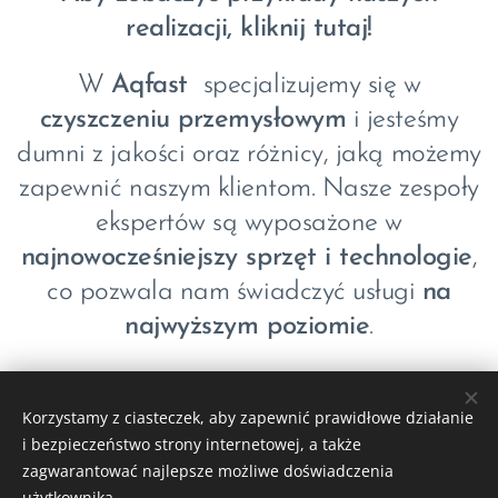
realizacji, kliknij tutaj!
W
Aqfast
specjalizujemy się w
czyszczeniu przemysłowym
i jesteśmy
dumni z jakości oraz różnicy, jaką możemy
zapewnić naszym klientom. Nasze zespoły
ekspertów są wyposażone w
najnowocześniejszy sprzęt i technologie
,
co pozwala nam świadczyć usługi
na
najwyższym poziomie
.
Korzystamy z ciasteczek, aby zapewnić prawidłowe działanie
i bezpieczeństwo strony internetowej, a także
© 2021-2025 Aqfast s.r.o.
zagwarantować najlepsze możliwe doświadczenia
Ciasteczka
użytkownika.