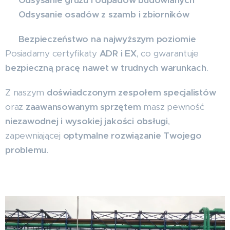
✅
Odsysanie gruzu i odpadów budowlanych
✅
Odsysanie osadów z szamb i zbiorników
🔹
Bezpieczeństwo na najwyższym poziomie
Posiadamy certyfikaty
ADR i EX
, co gwarantuje
bezpieczną pracę nawet w trudnych warunkach
.
Z naszym
doświadczonym zespołem specjalistów
oraz
zaawansowanym sprzętem
masz pewność
niezawodnej i wysokiej jakości obsługi
,
zapewniającej
optymalne rozwiązanie Twojego
problemu
.