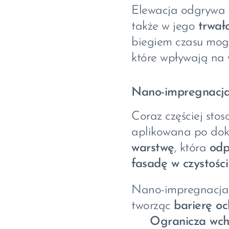
Elewacja odgrywa k
także w jego
trwał
biegiem czasu mogą
które wpływają na
Nano-impregnacja
Coraz częściej sto
aplikowana po dok
warstwę
, która
odp
fasadę w czystości
Nano-impregnacja
tworząc
barierę o
✅
Ogranicza wchł