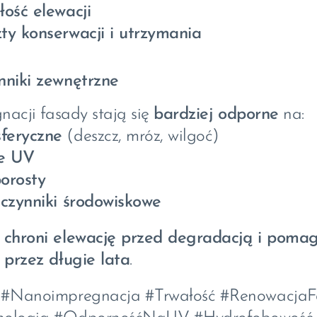
łość elewacji
ty konserwacji i utrzymania
niki zewnętrzne
nacji fasady stają się
bardziej odporne
na:
feryczne
(deszcz, mróz, wilgoć)
ie UV
porosty
 czynniki środowiskowe
a
chroni elewację przed degradacją i pomag
 przez długie lata
.
 #Nanoimpregnacja #Trwałość #RenowacjaF