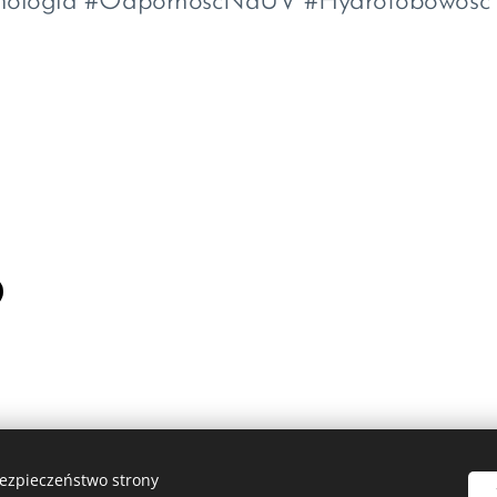
nologia #OdpornośćNaUV #Hydrofobowość 
bezpieczeństwo strony