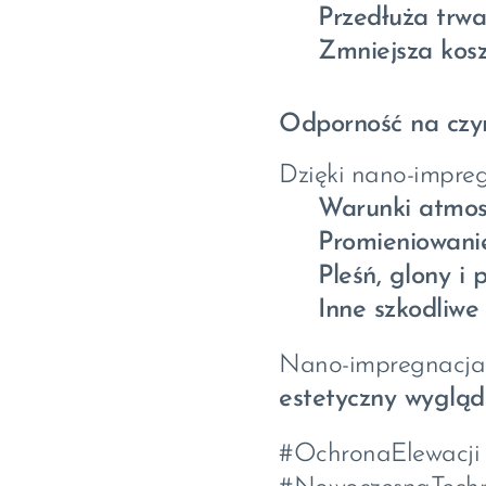
✅
Przedłuża trwa
✅
Zmniejsza kosz
Odporność na czyn
Dzięki nano-impreg
🔹
Warunki atmos
🔹
Promieniowan
🔹
Pleśń, glony i 
🔹
Inne szkodliwe
Nano-impregnacj
estetyczny wygląd
#OchronaElewacji