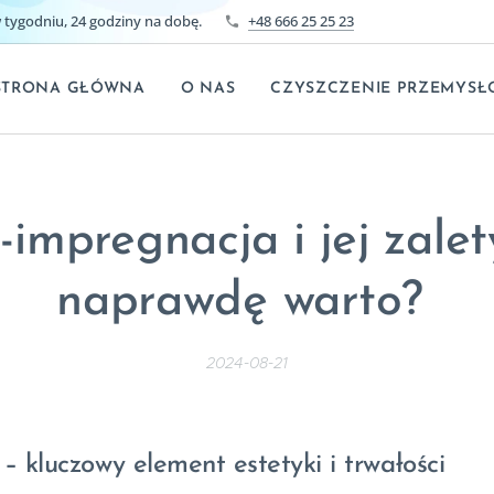
tygodniu, 24 godziny na dobę.
+48 666 25 25 23
STRONA GŁÓWNA
O NAS
CZYSZCZENIE PRZEMYSŁ
impregnacja i jej zalet
naprawdę warto?
2024-08-21
 kluczowy element estetyki i trwałości