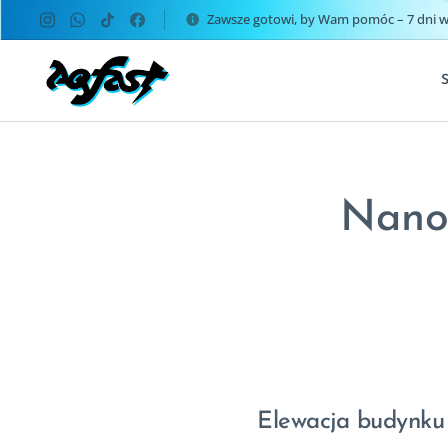
Zawsze gotowi, by Wam pomóc – 7 dni w 
Nano-
Elewacja budynku –