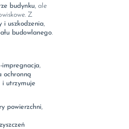
rze budynku
, ale
owiskowe. Z
y i uszkodzenia
,
iału budowlanego
.
-impregnacja
,
a ochronną
 i utrzymuje
ry powierzchni
,
czyszczeń