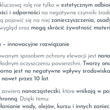
luczową rolę nie tylko w
estetycznym odbio
ości i odporności
na negatywne czynniki środ
 pojawić się na niej
zanieczyszczenia, osad
 wygląd oraz
mogą skrócić żywotność mater
 – innowacyjne rozwiązanie
sowanym sposobem ochrony elewacji jest
nano
ładnym oczyszczeniu powierzchni.
Tworzy on
orna jest na negatywne wpływy środowiska
 nawet przez 10 lat
.
 zawiera
nanocząsteczki
, które
wnikają w po
chronną
. Dzięki temu:
anianie wody, olejów, kurzu i innych zanie