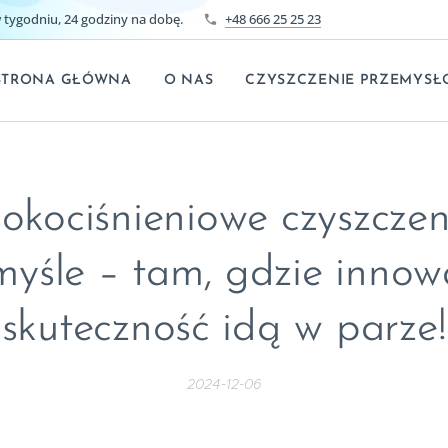
tygodniu, 24 godziny na dobę.
+48 666 25 25 23
STRONA GŁÓWNA
O NAS
CZYSZCZENIE PRZEMYSŁ
okociśnieniowe czyszczen
myśle – tam, gdzie innowa
skuteczność idą w parze!
2024-12-06