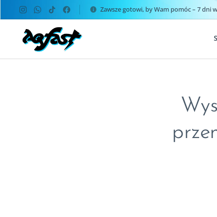
Zawsze gotowi, by Wam pomóc – 7 dni w 
Wys
prze