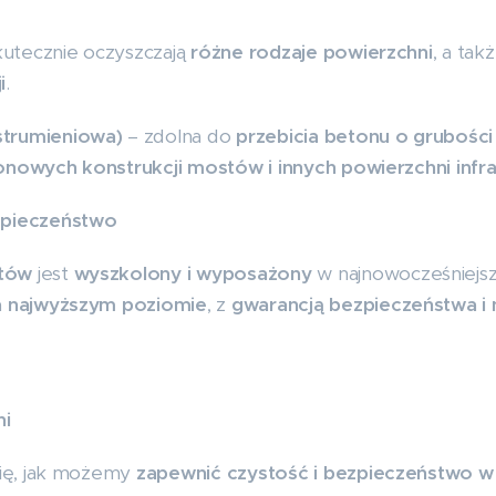
kutecznie oczyszczają
różne rodzaje powierzchni
, a tak
i
.
strumieniowa)
– zdolna do
przebicia betonu o grubośc
onowych konstrukcji mostów i innych powierzchni infra
ezpieczeństwo
rtów
jest
wyszkolony i wyposażony
w najnowocześniejsz
a najwyższym poziomie
, z
gwarancją bezpieczeństwa i
ni
się, jak możemy
zapewnić czystość i bezpieczeństwo 