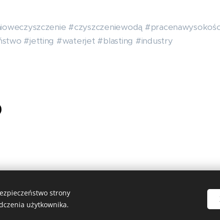
nioweczyszczenie #czyszczeniewodą #pracenawysokośc
two #jetting #waterjet #blasting #industry
bezpieczeństwo strony
dczenia użytkownika.