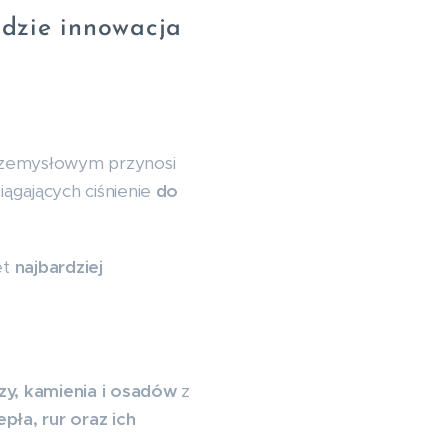
gdzie innowacja
rzemysłowym przynosi
siągających ciśnienie
do
et
najbardziej
zy, kamienia i osadów
z
pła, rur oraz ich