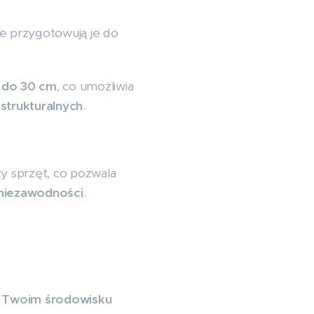
że przygotowują je do
i do 30 cm
, co umożliwia
strukturalnych
.
y sprzęt, co pozwala
 niezawodności
.
w Twoim środowisku