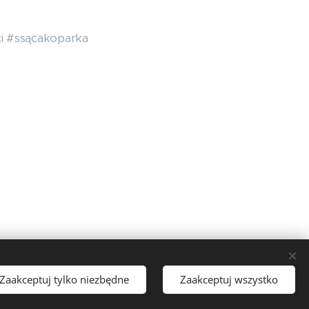
i #ssącakoparka
Języki
Zaakceptuj tylko niezbędne
Zaakceptuj wszystko
Čeština
English
Polski