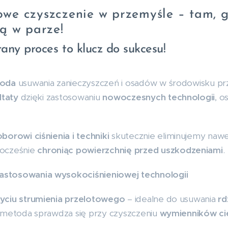
owe czyszczenie w przemyśle – tam, 
dą w parze!
ny proces to klucz do sukcesu!
toda
usuwania zanieczyszczeń i osadów w środowisku p
ltaty
dzięki zastosowaniu
nowoczesnych technologii
, o
orowi ciśnienia i techniki
skutecznie eliminujemy naw
nocześnie
chroniąc powierzchnię przed uszkodzeniami
.
stosowania wysokociśnieniowej technologii
życiu strumienia przelotowego
– idealne do usuwania
rd
 metoda sprawdza się przy czyszczeniu
wymienników cie