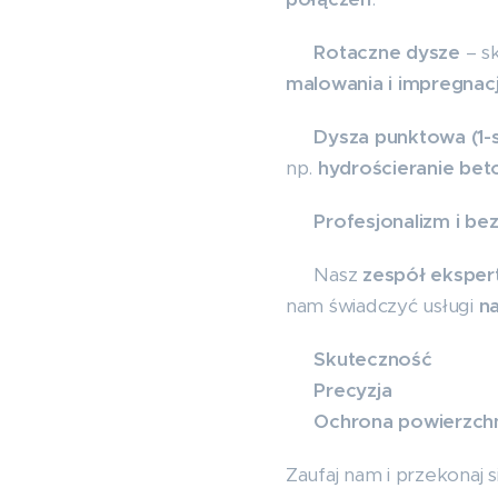
✅
Rotaczne dysze
– s
malowania i impregnacj
✅
Dysza punktowa (1-
np.
hydrościeranie bet
🔹
Profesjonalizm i b
👷‍♂️ Nasz
zespół ekspe
nam świadczyć usługi
n
✅
Skuteczność
✅
Precyzja
✅
Ochrona powierzch
Zaufaj nam i przekonaj 