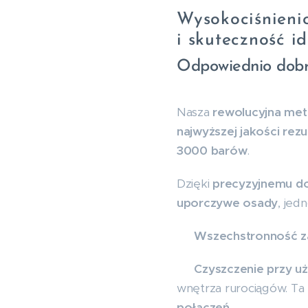
Wysokociśnieni
i skuteczność i
Odpowiednio dobra
Nasza
rewolucyjna me
najwyższej jakości rezu
3000 barów
.
Dzięki
precyzyjnemu dob
uporczywe osady
, jed
🔹
Wszechstronność za
✅
Czyszczenie przy u
wnętrza rurociągów. Ta
połączeń
.