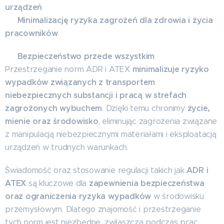
urządzeń
Minimalizację ryzyka zagrożeń dla zdrowia i życia
✔️
pracowników
Bezpieczeństwo przede wszystkim
🔹
minimalizuje ryzyko
Przestrzeganie norm ADR i ATEX
wypadków związanych z transportem
niebezpiecznych substancji i pracą w strefach
zagrożonych wybuchem
życie,
. Dzięki temu chronimy
mienie oraz środowisko
, eliminując zagrożenia związane
z manipulacją niebezpiecznymi materiałami i eksploatacją
urządzeń w trudnych warunkach.
ADR i
Świadomość oraz stosowanie regulacji takich jak
ATEX
zapewnienia bezpieczeństwa
są kluczowe dla
oraz ograniczenia ryzyka wypadków
w środowisku
przemysłowym. Dlatego znajomość i przestrzeganie
tych norm jest niezbędne, zwłaszcza podczas prac