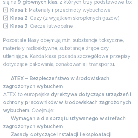
9 głównych klas
się na
, z których trzy podstawowe to:
Klasa 1:
1️⃣
Materiały i przedmioty wybuchowe
Klasa 2:
2️⃣
Gazy (z wyjątkiem skroplonych gazów)
Klasa 3:
3️⃣
Ciecze łatwopalne
Pozostałe klasy obejmują m.in. substancje toksyczne,
materiały radioaktywne, substancje żrące czy
utleniające. Każda klasa posiada szczegółowe przepisy
dotyczące pakowania, oznakowania i transportu.
ATEX – Bezpieczeństwo w środowiskach
🔹
zagrożonych wybuchem
dyrektywa dotycząca urządzeń i
ATEX to europejska
ochrony pracowników w środowiskach zagrożonych
wybuchem
. Obejmuje:
Wymagania dla sprzętu używanego w strefach
✔️
zagrożonych wybuchem
Zasady dotyczące instalacji i eksploatacji
✔️