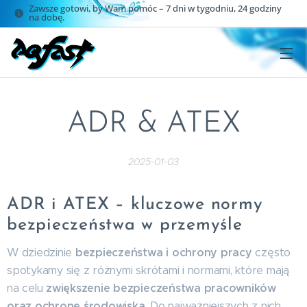
Zawsze gotowi, by Wam pomóc – 7 dni w tygodniu, 24 godziny
na dobę.
ADR & ATEX
2025-01-03
ADR i ATEX – kluczowe normy
bezpieczeństwa w przemyśle
bezpieczeństwa i ochrony pracy
W dziedzinie
często
spotykamy się z różnymi skrótami i normami, które mają
zwiększenie bezpieczeństwa pracowników
na celu
oraz ochronę środowiska
. Do najważniejszych z nich