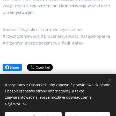
czyszczeniem i konserwacją w sektorze
związanych z
przemysłowym
.
#aqfast #wysokociśnienioweczyszczenie
#czyszczeniewodą #pracenawysokości #ssącakoparka
#przemysł #bezpieczeństwo #adr #atex
Share
Korzystamy z ciasteczek, aby zapewnić prawidłowe działanie
i bezpieczeństwo strony internetowej, a także
© 2021-2025 Aqfast s.r.o.
zagwarantować najlepsze możliwe doświadczenia
Ciasteczka
użytkownika.
Języki