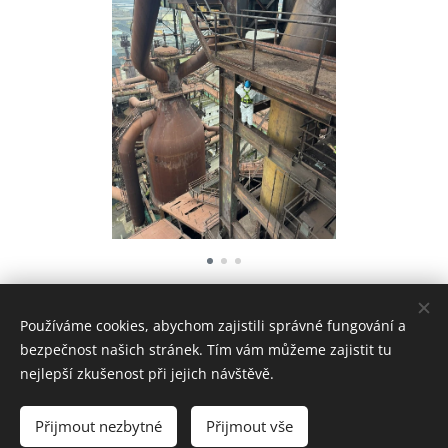
Používáme cookies, abychom zajistili správné fungování a
© 2021-2026 Aqfast s.r.o.
bezpečnost našich stránek. Tím vám můžeme zajistit tu
Cookies
nejlepší zkušenost při jejich návštěvě.
Jazyky
Přijmout nezbytné
Přijmout vše
Čeština
English
Polski