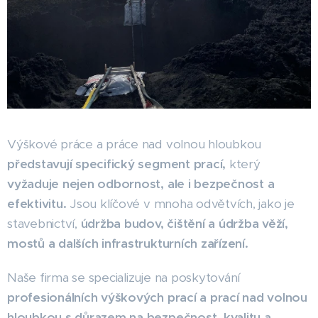
Výškové práce a práce nad volnou hloubkou
představují specifický segment prací,
který
vyžaduje nejen odbornost, ale i bezpečnost a
efektivitu.
Jsou klíčové v mnoha odvětvích, jako je
stavebnictví,
údržba budov, čištění a údržba věží,
mostů a dalších infrastrukturních zařízení.
Naše firma se specializuje na poskytování
profesionálních výškových prací a prací nad volnou
hloubkou s důrazem na bezpečnost,
kvalitu a